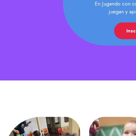
En Jugando con co
juegan y ap
Ins