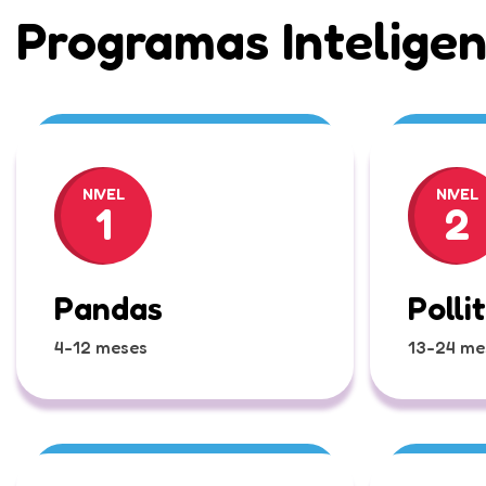
Programas Intelige
NIVEL
NIVEL
1
2
Pandas
Polli
4-12 meses
13-24 me