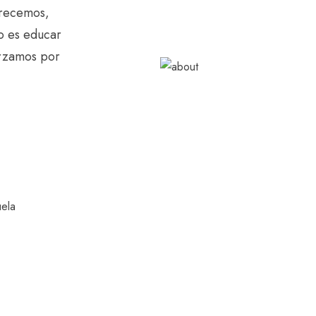
frecemos,
o es educar
orzamos por
ela