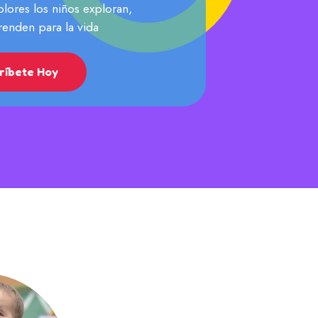
lores los niños exploran,
renden para la vida
críbete Hoy