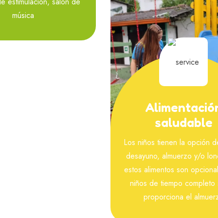
e estimulación, salón de
música
Alimentació
saludable
Los niños tienen la opción de
desayuno, almuerzo y/o lon
estos alimentos son opciona
niños de tiempo completo 
proporciona el almuer