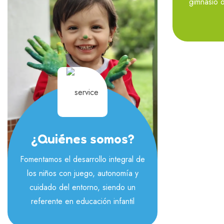
gimnasio d
¿Quiénes somos?
Fomentamos el desarrollo integral de
los niños con juego, autonomía y
cuidado del entorno, siendo un
referente en educación infantil