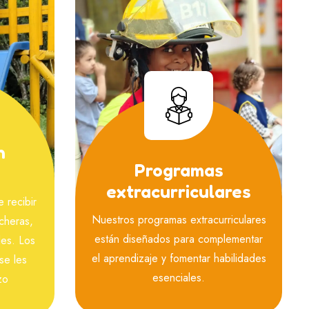
n
Programas
extracurriculares
 recibir
Nuestros programas extracurriculares
cheras,
están diseñados para complementar
les. Los
el aprendizaje y fomentar habilidades
se les
esenciales.
zo