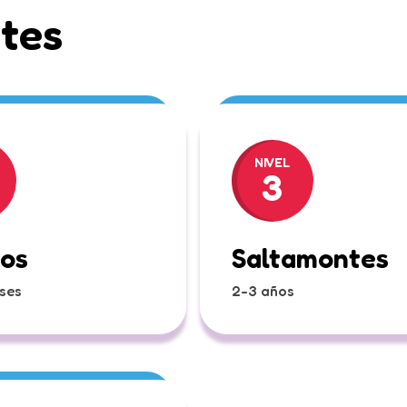
ntes
NIVEL
3
tos
Saltamontes
ses
2-3 años