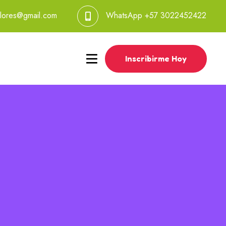
lores@gmail.com
WhatsApp
+57 3022452422
Inscribirme Hoy