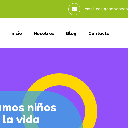
Email
cejugandoconco
Inicio
Nosotros
Blog
Contacto
amos niños
 la vida